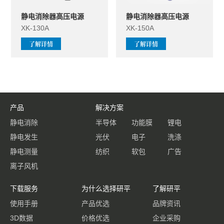
静电消除器高压电源
静电消除器高压电源
XK-130A
XK-150A
了解详情
了解详情
产品
解决方案
静电消除
半导体
功能膜
锂电
静电发生
光伏
电子
洗涤
静电测量
纺织
软包
广告
离子风机
下载服务
为什么选择研平
了解研平
使用手册
产品优选
品牌资讯
3D数据
价格优选
企业采购